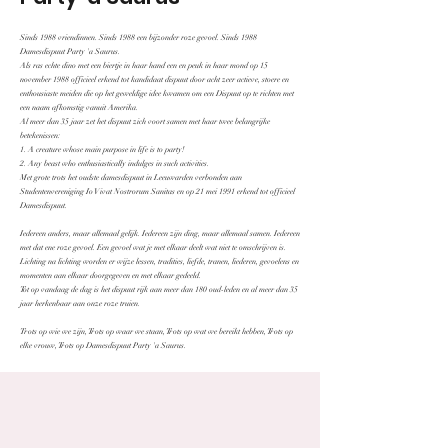
Sinds 1988 vriendinnen. Sinds 1988 een bijzonder roze gevoel. Sinds 1988
Damesdispuut Party 'a Saurus.
Als ras echte dino met een biertje in haar hand een en peuk in haar mond op 15
november 1988 officieel erkend tot kandidaat dispuut door acht zeer actieve, stoere en
enthousiaste meiden die op het geweldige idee kwamen om een Dispuut op te richten met
een naam afkomstig vanuit Amerika.
Al meer dan 35 jaar zet het dispuut zich voort samen met haar twee belangrijke
betekenissen:
1. A creature whose main purpose in life is to party!
2. Any beast who enthusiastically indulges in such activities.
Met grote trots het oudste damesdispuut in Leeuwarden verbonden aan
Studentenvereniging Io Vivat Nostrorum Sanitas en op 21 mei 1991 erkend tot officieel
Damesdispuut.
Iedereen anders, maar allemaal gelijk. Iedereen zijn ding, maar allemaal samen. Iedereen
met dat ene roze gevoel. Een gevoel wat je met elkaar deelt wat niet te omschrijven is.
Lichting na lichting worden er wijze lessen, tradities, liefde, tranen, liederen, gevoelens en
momenten aan elkaar doorgegeven en met elkaar gedeeld.
Tot op vandaag de dag is het dispuut rijk aan meer dan 180 oud-leden en al meer dan 35
jaar herkenbaar aan onze roze truien.
Trots op wie we zijn, Trots op waar we staan, Trots op wat we bereikt hebben, Trots op
elke vrouw, Trots op Damesdispuut Party 'a Saurus.